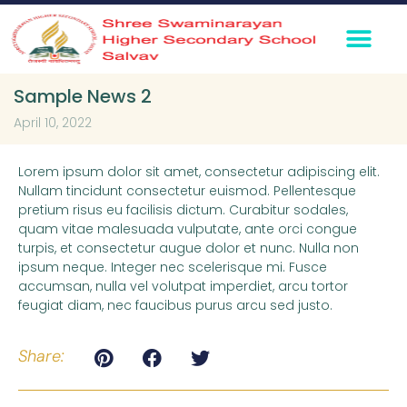
360° Virtual To
Media Coverage
Contact Us
Sample News 2
April 10, 2022
Lorem ipsum dolor sit amet, consectetur adipiscing elit.
Nullam tincidunt consectetur euismod. Pellentesque
pretium risus eu facilisis dictum. Curabitur sodales,
quam vitae malesuada vulputate, ante orci congue
turpis, et consectetur augue dolor et nunc. Nulla non
ipsum neque. Integer nec scelerisque mi. Fusce
accumsan, nulla vel volutpat imperdiet, arcu tortor
feugiat diam, nec faucibus purus arcu sed justo.
Share: