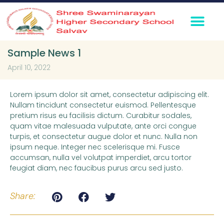
360° Virtual To
Media Coverage
Contact Us
Sample News 1
April 10, 2022
Lorem ipsum dolor sit amet, consectetur adipiscing elit.
Nullam tincidunt consectetur euismod. Pellentesque
pretium risus eu facilisis dictum. Curabitur sodales,
quam vitae malesuada vulputate, ante orci congue
turpis, et consectetur augue dolor et nunc. Nulla non
ipsum neque. Integer nec scelerisque mi. Fusce
accumsan, nulla vel volutpat imperdiet, arcu tortor
feugiat diam, nec faucibus purus arcu sed justo.
Share: